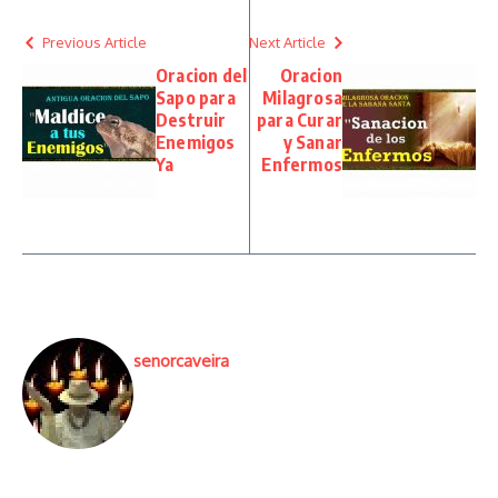
Previous Article
Next Article
Oracion del
Oracion
Sapo para
Milagrosa
Destruir
para Curar
Enemigos
y Sanar
Ya
Enfermos
senorcaveira