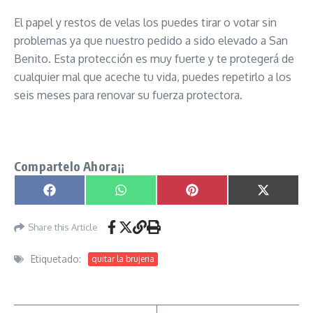
El papel y restos de velas los puedes tirar o votar sin
problemas ya que nuestro pedido a sido elevado a San
Benito. Esta protección es muy fuerte y te protegerá de
cualquier mal que aceche tu vida, puedes repetirlo a los
seis meses para renovar su fuerza protectora.
Ritual de Proteccion con San Benito señor caveira
Compartelo Ahora¡¡
Compartir en
Compartir en
Compartir en
Compartir
Facebook
WhatsApp
Pinterest
X
(Twitter)
Share this Article
Etiquetado:
quitar la brujeria