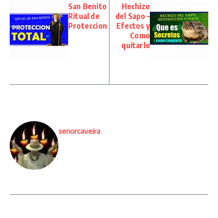
San Benito
Hechizo
Ritual de
del Sapo –
Proteccion
Efectos y
Como
quitarlo
senorcaveira