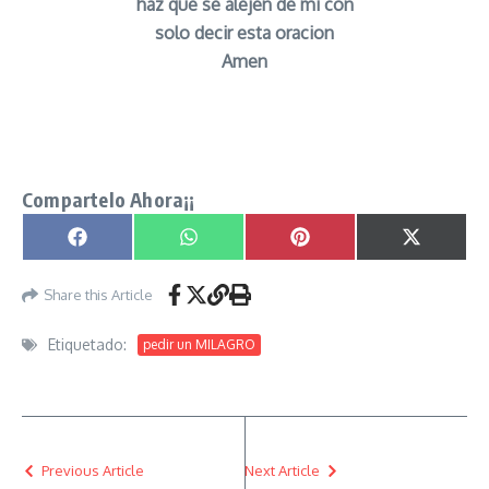
haz que se alejen de mi con
solo decir esta oracion
Amen
Oracion Milagrosa para Sanar y Curar Enfermos
señor caveira
Compartelo Ahora¡¡
Compartir en
Compartir en
Compartir en
Compartir
Facebook
WhatsApp
Pinterest
X
(Twitter)
Share this Article
Etiquetado:
pedir un MILAGRO
Previous Article
Next Article