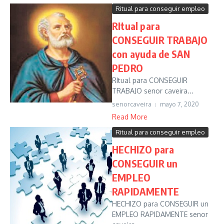
Ritual para conseguir empleo
RItual para
CONSEGUIR TRABAJO
con ayuda de SAN
PEDRO
RItual para CONSEGUIR
TRABAJO senor caveira...
senorcaveira
mayo 7, 2020
Read More
Ritual para conseguir empleo
HECHIZO para
CONSEGUIR un
EMPLEO
RAPIDAMENTE
HECHIZO para CONSEGUIR un
EMPLEO RAPIDAMENTE senor