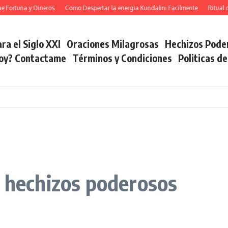
tuna y Dineros
Como Despertar la energia Kundalini Facilmente
Ritual del C
ra el Siglo XXI
Oraciones Milagrosas
Hechizos Pode
soy? Contactame
Términos y Condiciones
Politicas d
s hechizos poderosos