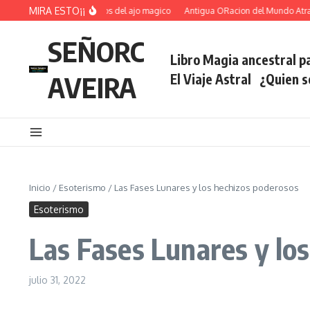
Saltar al contenido
MIRA ESTO¡¡
Ritual voltea hechizos del ajo magico
Antigua ORacion del Mundo Atrae For
SEÑORC
Libro Magia ancestral pa
AVEIRA
El Viaje Astral
¿Quien 
Inicio
/
Esoterismo
/
Las Fases Lunares y los hechizos poderosos
Esoterismo
Las Fases Lunares y lo
julio 31, 2022