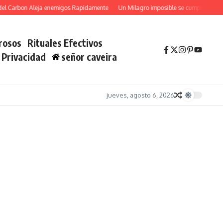
arbon Aleja enemigos Rapidamente
Un Milagro imposible se cumplira YA con Sa
rosos
Rituales Efectivos
e Privacidad
señor caveira
jueves, agosto 6, 2026