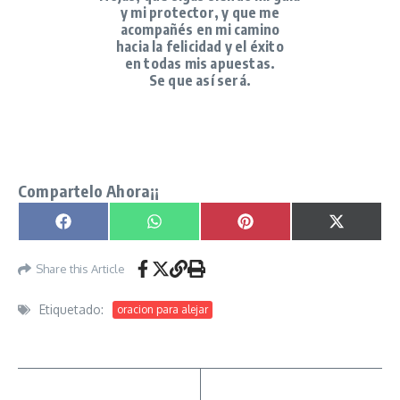
y mi protector, y que me
acompañés en mi camino
hacia la felicidad y el éxito
en todas mis apuestas.
Se que así será.
Oración del Trébol Dorado para Invocar la suerte
señor caveira
Compartelo Ahora¡¡
Compartir en
Compartir en
Compartir en
Compartir
Facebook
WhatsApp
Pinterest
X
(Twitter)
Share this Article
Etiquetado:
oracion para alejar