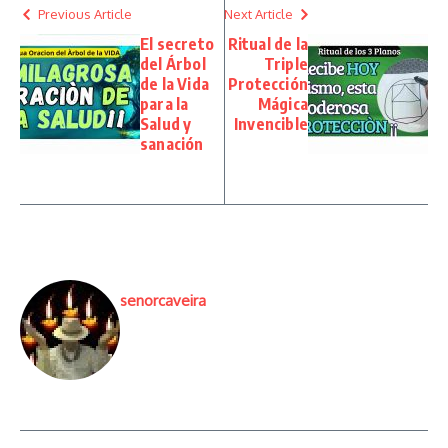
Previous Article
Next Article
El secreto
Ritual de la
del Árbol
Triple
de la Vida
Protección
para la
Mágica
Salud y
Invencible
sanación
senorcaveira