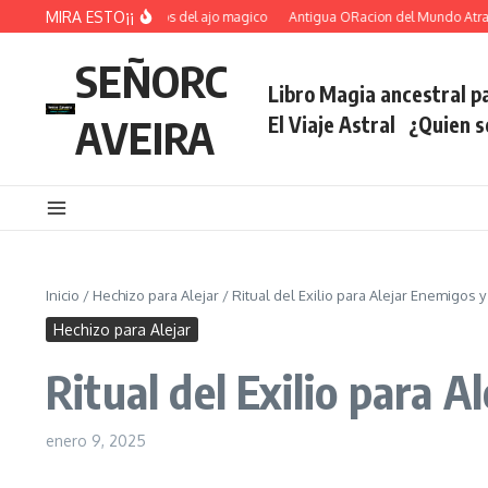
Saltar al contenido
MIRA ESTO¡¡
Ritual voltea hechizos del ajo magico
Antigua ORacion del Mundo Atrae Fort
SEÑORC
Libro Magia ancestral pa
AVEIRA
El Viaje Astral
¿Quien 
Inicio
/
Hechizo para Alejar
/
Ritual del Exilio para Alejar Enemigos 
Hechizo para Alejar
Ritual del Exilio para 
enero 9, 2025