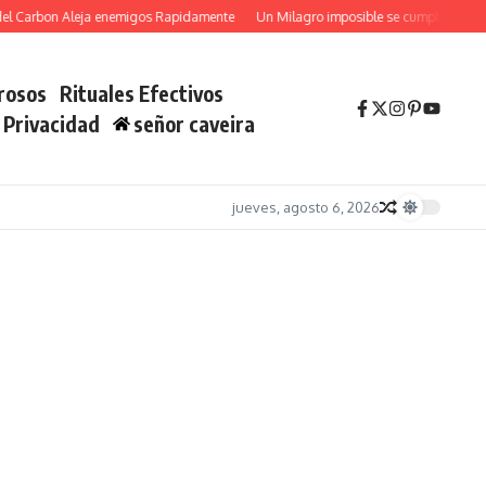
arbon Aleja enemigos Rapidamente
Un Milagro imposible se cumplira YA con Sa
rosos
Rituales Efectivos
e Privacidad
señor caveira
jueves, agosto 6, 2026