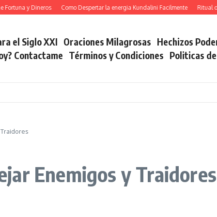
una y Dineros
Como Despertar la energia Kundalini Facilmente
Ritual del C
ra el Siglo XXI
Oraciones Milagrosas
Hechizos Pode
soy? Contactame
Términos y Condiciones
Politicas d
y Traidores
Alejar Enemigos y Traidores