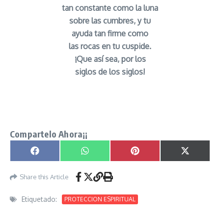
tan constante como la luna
sobre las cumbres, y tu
ayuda tan firme como
las rocas en tu cuspide.
¡Que así sea, por los
siglos de los siglos!
Antigua Oración del Espíritu del Monte Aleja al
enemigo señor caveira
Compartelo Ahora¡¡
Compartir en
Compartir en
Compartir en
Compartir
Facebook
WhatsApp
Pinterest
X
(Twitter)
Share this Article
Etiquetado:
PROTECCION ESPIRITUAL