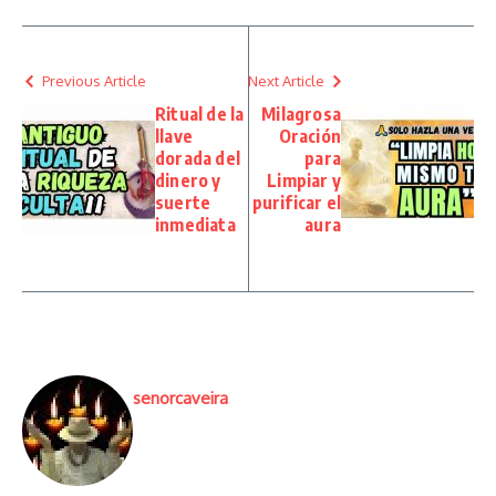
Previous Article
Next Article
Ritual de la
Milagrosa
llave
Oración
dorada del
para
dinero y
Limpiar y
suerte
purificar el
inmediata
aura
senorcaveira