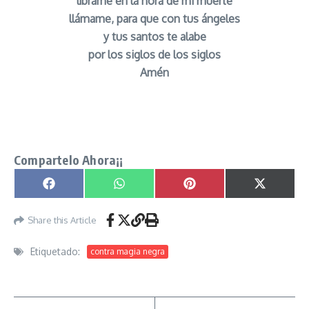
líbrame en la hora de mi muerte
llámame, para que con tus ángeles
y tus santos te alabe
por los siglos de los siglos
Amén
Oración para Eliminar y Quita las Brujerias más
Fuertes señor caveira
Compartelo Ahora¡¡
Compartir en
Compartir en
Compartir en
Compartir
Facebook
WhatsApp
Pinterest
X
(Twitter)
Share this Article
Etiquetado:
contra magia negra