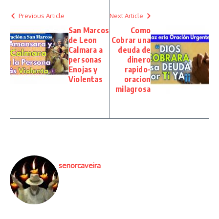
Previous Article
Next Article
San Marcos
Como
de Leon
Cobrar una
Calmara a
deuda de
personas
dinero
Enojas y
rapido-
Violentas
oracion
milagrosa
senorcaveira