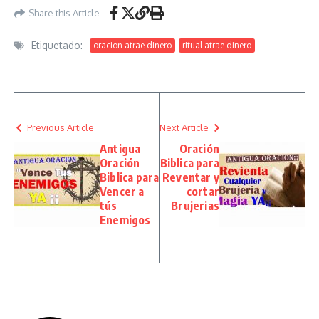
Share this Article
Etiquetado:
oracion atrae dinero
ritual atrae dinero
Previous Article
Next Article
Antigua
Oración
Oración
Biblica para
Biblica para
Reventar y
Vencer a
cortar
tús
Brujerias
Enemigos