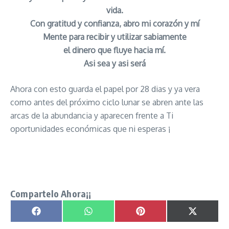
vida.
Con gratitud y confianza, abro mi corazón y mí
Mente para recibir y utilizar sabiamente
el dinero que fluye hacia mí.
Asi sea y asi será
Ahora con esto guarda el papel por 28 dias y ya vera
como antes del próximo ciclo lunar se abren ante las
arcas de la abundancia y aparecen frente a Ti
oportunidades económicas que ni esperas ¡
Hechizo del Dinero de los 4 Puntos Cardinales
señor caveira
Compartelo Ahora¡¡
Compartir en
Compartir en
Compartir en
Compartir
Facebook
WhatsApp
Pinterest
X
(Twitter)