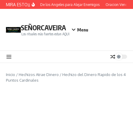
Saltar al contenido
MIRA ESTO¡¡
Oracion De los Angeles para Alejar Enemigos
Oracion Vence Ob
SEÑORCAVEIRA
Menu
Los rituales màs fuertes estan AQUI
Inicio
/
Hechizos Atrae Dinero
/
Hechizo del Dinero Rapido de los 4
Puntos Cardinales