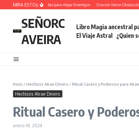
Saltar al contenido
MIRA ESTO¡¡
Oracion De los Angeles para Alejar Enemigos
Oracion Vence Obstaculos Abre
SEÑORC
Libro Magia ancestral pa
AVEIRA
El Viaje Astral
¿Quien 
Inicio
/
Hechizos Atrae Dinero
/
Ritual Casero y Poderoso para Atr
Hechizos Atrae Dinero
Ritual Casero y Poder
enero 14, 2024