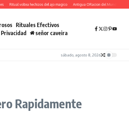
Ritual voltea hechizos del ajo magico
Antigua ORacion del Mundo Atrae Fortun
rosos
Rituales Efectivos
e Privacidad
señor caveira
sábado, agosto 8, 2026
nero Rapidamente