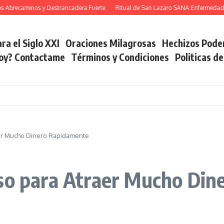
caminos y Destrancadera Fuerte
Ritual de San Lazaro SANA Enfermedades
ra el Siglo XXI
Oraciones Milagrosas
Hechizos Pode
soy? Contactame
Términos y Condiciones
Politicas d
aer Mucho Dinero Rapidamente
oso para Atraer Mucho Di