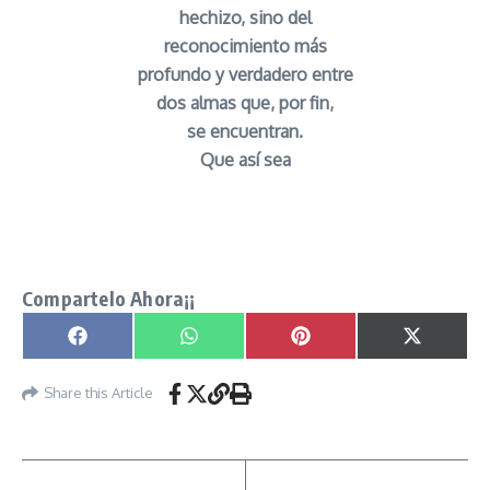
hechizo, sino del
reconocimiento más
profundo y verdadero entre
dos almas que, por fin,
se encuentran.
Que así sea
Oracion de los Amantes para encontrar el alma
gemela señor caveira
Compartelo Ahora¡¡
Compartir en
Compartir en
Compartir en
Compartir
Facebook
WhatsApp
Pinterest
X
(Twitter)
Share this Article