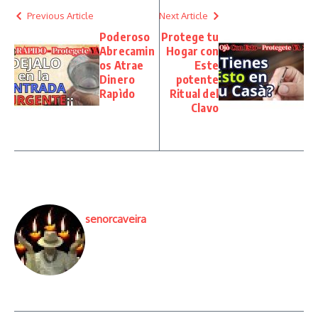
Previous Article
Next Article
Poderoso
Protege tu
Abrecamin
Hogar con
os Atrae
Este
Dinero
potente
Rapìdo
Ritual del
Clavo
senorcaveira