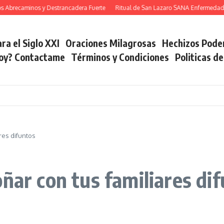
caminos y Destrancadera Fuerte
Ritual de San Lazaro SANA Enfermedades
ra el Siglo XXI
Oraciones Milagrosas
Hechizos Pode
soy? Contactame
Términos y Condiciones
Politicas d
res difuntos
ñar con tus familiares di