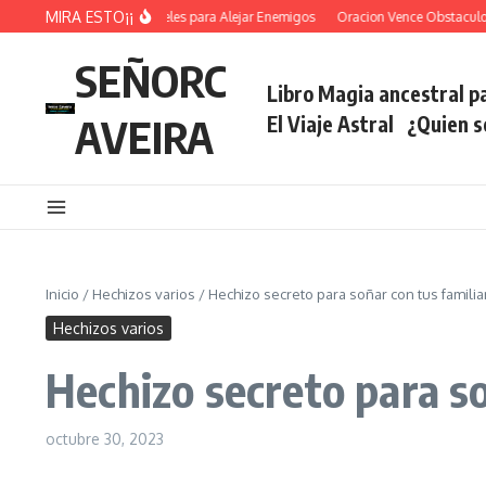
Saltar al contenido
MIRA ESTO¡¡
Oracion De los Angeles para Alejar Enemigos
Oracion Vence Obstaculos Abre
SEÑORC
Libro Magia ancestral pa
AVEIRA
El Viaje Astral
¿Quien 
Inicio
/
Hechizos varios
/
Hechizo secreto para soñar con tus familia
Hechizos varios
Hechizo secreto para so
octubre 30, 2023