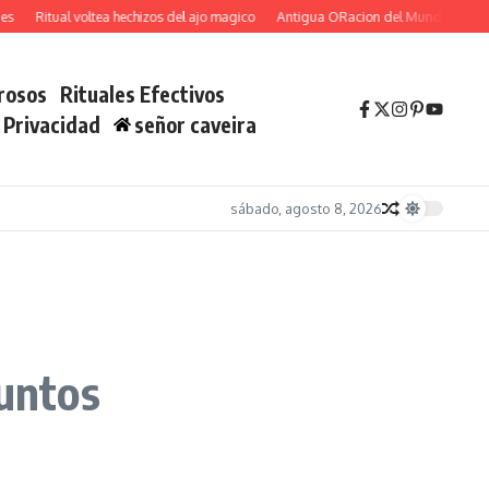
Ritual voltea hechizos del ajo magico
Antigua ORacion del Mundo Atrae Fortun
rosos
Rituales Efectivos
e Privacidad
señor caveira
sábado, agosto 8, 2026
funtos