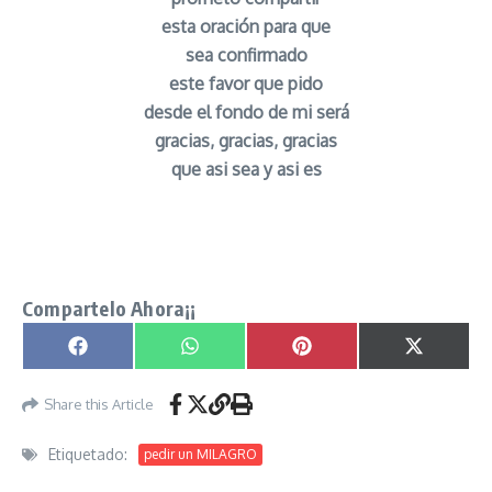
esta oración para que
sea confirmado
este favor que pido
desde el fondo de mi será
gracias, gracias, gracias
que asi sea y asi es
Oración a los Espíritus Justicieros para Alejar
Enemigos y obstaculos señor caveira
Compartelo Ahora¡¡
Compartir en
Compartir en
Compartir en
Compartir
Facebook
WhatsApp
Pinterest
X
(Twitter)
Share this Article
Etiquetado:
pedir un MILAGRO