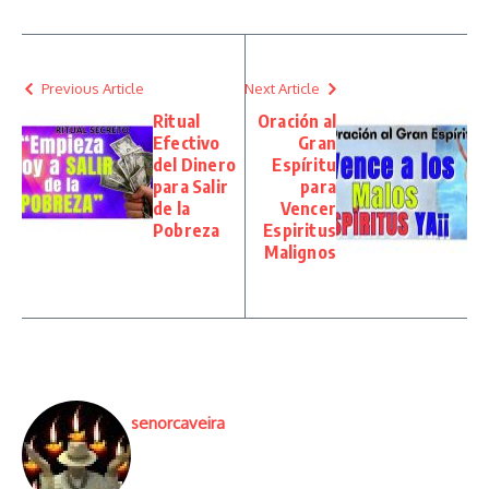
Previous Article
Next Article
Ritual
Oración al
Efectivo
Gran
del Dinero
Espíritu
para Salir
para
de la
Vencer
Pobreza
Espiritus
Malignos
senorcaveira