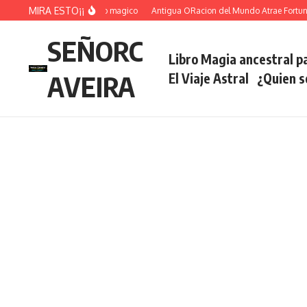
Saltar al contenido
MIRA ESTO¡¡
al voltea hechizos del ajo magico
Antigua ORacion del Mundo Atrae Fortuna y 
SEÑORC
Libro Magia ancestral pa
AVEIRA
El Viaje Astral
¿Quien 