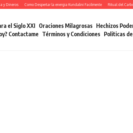
Dineros
Como Despertar la energia Kundalini Facilmente
Ritual del Carbon 
ra el Siglo XXI
Oraciones Milagrosas
Hechizos Pode
soy? Contactame
Términos y Condiciones
Politicas d