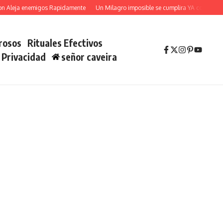
Aleja enemigos Rapidamente
Un Milagro imposible se cumplira YA con San Judas
rosos
Rituales Efectivos
e Privacidad
señor caveira