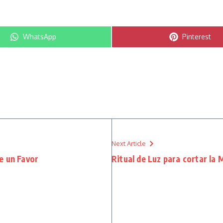
Compartir en
Compartir e
WhatsApp
Pinterest
Next Article
e un Favor
Ritual de Luz para cortar la