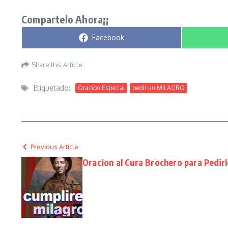
Compartelo Ahora¡¡
Compartir en
Facebook
Share this Article
Etiquetado:
Oracion Especial
pedir un MILAGRO
Previous Article
Oracion al Cura Brochero para Pedirl