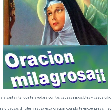
 a santa rita, que te ayudara con las causas imposibles y casos difí
s o causas difíciles, realiza esta oración cuando te encuentres sin s