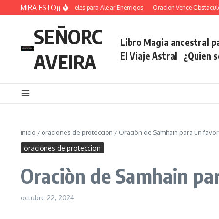
Saltar al contenido
MIRA ESTO¡¡
Oracion De los Angeles para Alejar Enemigos
Oracion Vence Obstaculos Ab
SEÑORC
Libro Magia ancestral pa
AVEIRA
El Viaje Astral
¿Quien 
Inicio
/
oraciones de proteccion
/
Oraciòn de Samhain para un favor
oraciones de proteccion
Oraciòn de Samhain par
octubre 22, 2024