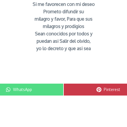
Si me favorecen con mi deseo
Prometo difundir su
milagro y favor, Para que sus
milagros y prodigios
Sean conocidos por todos y
puedan asi Salir del olvido,
yo lo decreto y que asi sea
gente señor caveira
Compartir en
Compartir e
WhatsApp
Pinterest