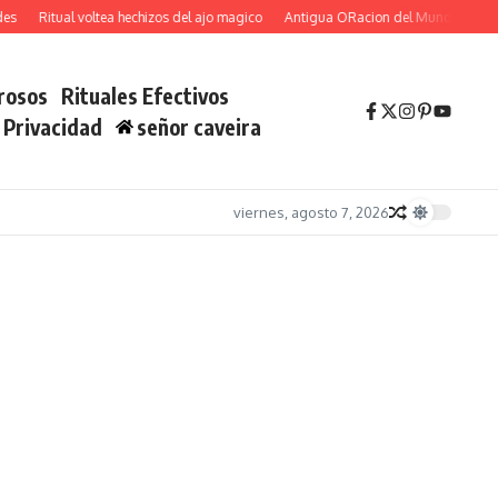
Ritual voltea hechizos del ajo magico
Antigua ORacion del Mundo Atrae Fortu
rosos
Rituales Efectivos
e Privacidad
señor caveira
viernes, agosto 7, 2026