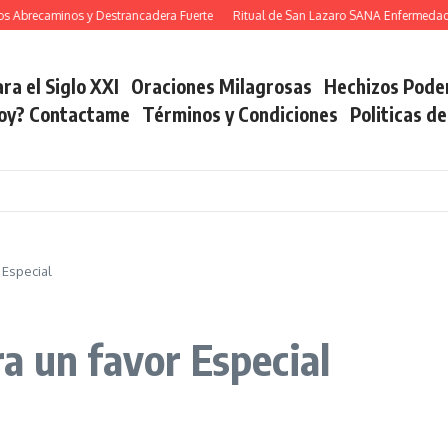
recaminos y Destrancadera Fuerte
Ritual de San Lazaro SANA Enfermedades
ra el Siglo XXI
Oraciones Milagrosas
Hechizos Pode
soy? Contactame
Términos y Condiciones
Politicas d
 Especial
a un favor Especial