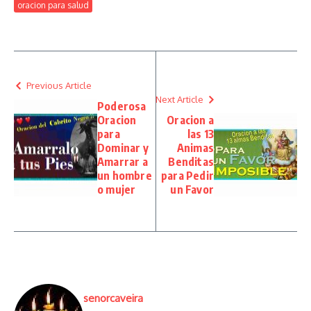
oracion para salud
Previous Article
Next Article
Poderosa
Oracion
Oracion a
para
las 13
Dominar y
Animas
Amarrar a
Benditas
un hombre
para Pedir
o mujer
un Favor
senorcaveira