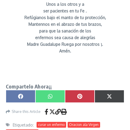
Unos a los otros y a
ser pacientes en tu Fe .
Refúgianos bajo el manto de tu protección,
Mantennos en el abrazo de tus brazos,
para que la sanación de los
enfermos sea causa de alegrías
Madre Guadalupe Ruega por nosotros ¡.
Amén.
Oracion ala Virgen de Guadalupe por la Salud
señor caveira
Compartelo Ahora¡¡
Compartir en
Compartir en
Compartir en
Compartir
Facebook
WhatsApp
Pinterest
X
(Twitter)
Share this Article
Etiquetado:
curar un enfermo
Oracion ala Virgen