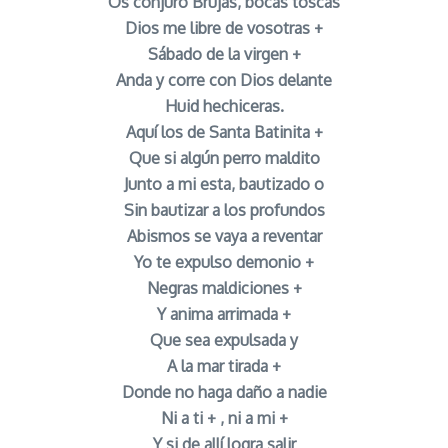
Os conjuro Brujas, bocas toscas
Dios me libre de vosotras +
Sábado de la virgen +
Anda y corre con Dios delante
Huid hechiceras.
Aquí los de Santa Batinita +
Que si algún perro maldito
Junto a mi esta, bautizado o
Sin bautizar a los profundos
Abismos se vaya a reventar
Yo te expulso demonio +
Negras maldiciones +
Y anima arrimada +
Que sea expulsada y
A la mar tirada +
Donde no haga daño a nadie
Ni a ti + , ni a mi +
Y si de allí logra salir