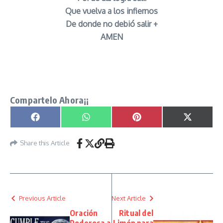
Que vuelva a los infiernos
De donde no debió salir +
AMEN
Oracion Poderosa para Expulsar al Anima
arrimada señor caveira
Compartelo Ahora¡¡
Compartir en
Compartir en
Compartir en
Compartir
Facebook
WhatsApp
Pinterest
X
(Twitter)
Share this Article
Previous Article
Next Article
Oración
Ritual del
Poderosa a
Limón para