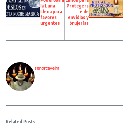
la Luna
Protegers
Llena para
e de
favores
envidias y
urgentes
brujerías
senorcaveira
Related Posts