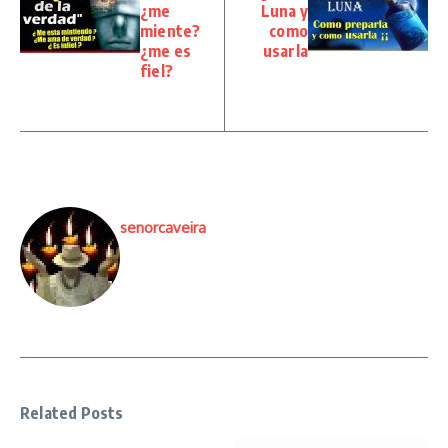
¿me
Luna y
miente?
como
¿me es
usarla
fiel?
senorcaveira
Related Posts