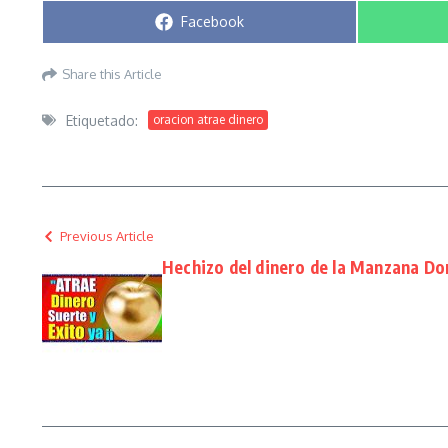
Compartir en
Facebook
Share this Article
Etiquetado:
oracion atrae dinero
Previous Article
Hechizo del dinero de la Manzana Do