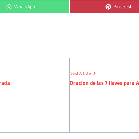
Compartir en
Compartir e
WhatsApp
Pinterest
Next Article
rada
Oracion de las 7 llaves para