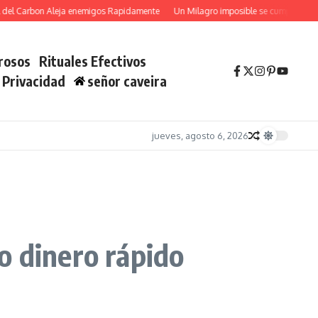
l Carbon Aleja enemigos Rapidamente
Un Milagro imposible se cumplira YA con
rosos
Rituales Efectivos
e Privacidad
señor caveira
jueves, agosto 6, 2026
o dinero rápido