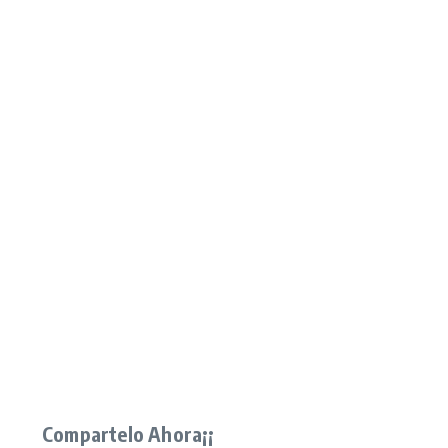
Oracion a San Martin Caballero para Atraer di
Compartelo Ahora¡¡