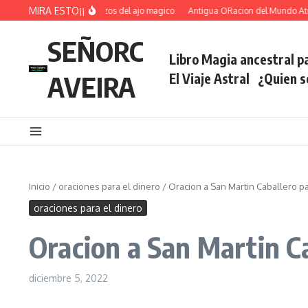
Saltar al contenido
MIRA ESTO¡¡
Ritual voltea hechizos del ajo magico
Antigua ORacion del Mundo Atrae F
SEÑORC
Libro Magia ancestral pa
AVEIRA
El Viaje Astral
¿Quien 
Inicio
/
oraciones para el dinero
/
Oracion a San Martin Caballero p
oraciones para el dinero
Oracion a San Martin C
diciembre 5, 2022