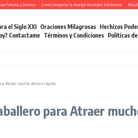
ortuna y Dineros
Como Despertar la energia Kundalini Facilmente
Ritual de
ra el Siglo XXI
Oraciones Milagrosas
Hechizos Pode
soy? Contactame
Términos y Condiciones
Politicas d
ara Atraer mucho dinero rápido
aballero para Atraer much