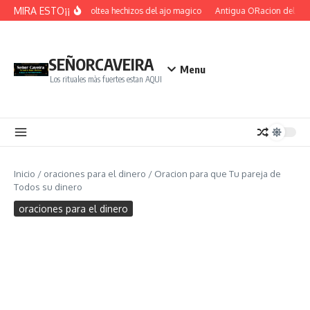
Saltar al contenido
MIRA ESTO¡¡
Ritual voltea hechizos del ajo magico
Antigua ORacion del Mun
SEÑORCAVEIRA
Menu
Los rituales màs fuertes estan AQUI
Inicio
/
oraciones para el dinero
/
Oracion para que Tu pareja de
Todos su dinero
oraciones para el dinero