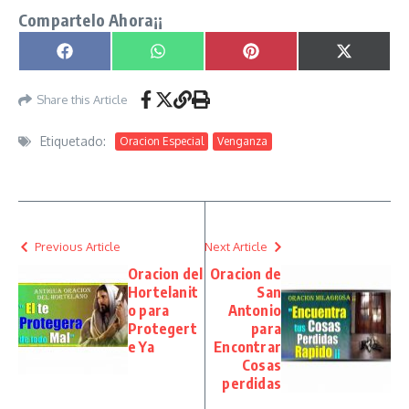
Compartelo Ahora¡¡
Compartir en
Compartir en
Compartir en
Compartir
Facebook
WhatsApp
Pinterest
X
(Twitter)
Share this Article
Etiquetado:
Oracion Especial
Venganza
Previous Article
Next Article
Oracion del
Oracion de
Hortelanit
San
o para
Antonio
Protegert
para
e Ya
Encontrar
Cosas
perdidas