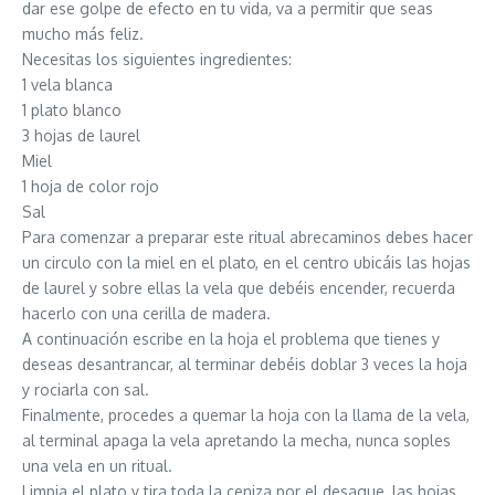
dar ese golpe de efecto en tu vida, va a permitir que seas
mucho más feliz.
Necesitas los siguientes ingredientes:
1 vela blanca
1 plato blanco
3 hojas de laurel
Miel
1 hoja de color rojo
Sal
Para comenzar a preparar este ritual abrecaminos debes hacer
un circulo con la miel en el plato, en el centro ubicáis las hojas
de laurel y sobre ellas la vela que debéis encender, recuerda
hacerlo con una cerilla de madera.
A continuación escribe en la hoja el problema que tienes y
deseas desantrancar, al terminar debéis doblar 3 veces la hoja
y rociarla con sal.
Finalmente, procedes a quemar la hoja con la llama de la vela,
al terminal apaga la vela apretando la mecha, nunca soples
una vela en un ritual.
Limpia el plato y tira toda la ceniza por el desague, las hojas