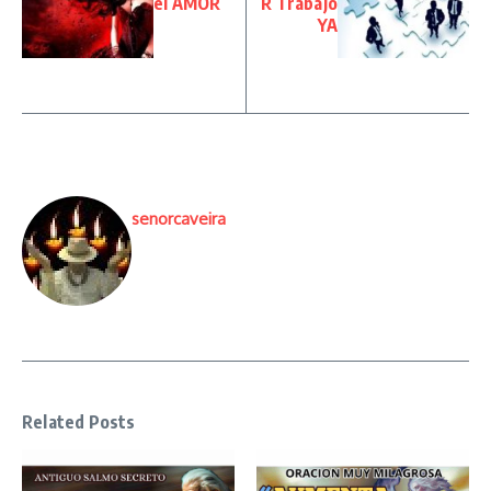
el AMOR
R Trabajo
YA
senorcaveira
Related Posts