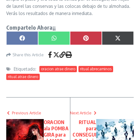
de laurel las conservas y las colocas debajo de tu almohada.
Verás los resultados de manera inmediata.
Compartelo Ahora¡¡
Compartir en
Compartir en
Compartir en
Compartir
Facebook
WhatsApp
Pinterest
X
(Twitter)
Share this Article
Etiquetado:
oracion atrae dinero
ritual abrecaminos
ritual atrae dinero
Previous Article
Next Article
ORACION
RITUAL
ala POMBA
para
GIRA para
CONSEGUI