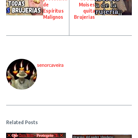
de
Moises
Espíritus
quita
Malignos
Brujerias
senorcaveira
Related Posts