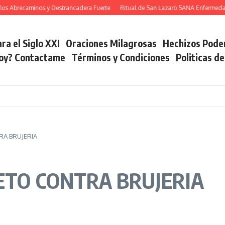
Abrecaminos y Destrancadera Fuerte
Ritual de San Lazaro SANA Enfermedade
ra el Siglo XXI
Oraciones Milagrosas
Hechizos Pode
soy? Contactame
Términos y Condiciones
Politicas d
RA BRUJERIA
LETO CONTRA BRUJERIA