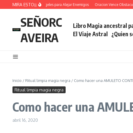
Saltar al contenido
MIRA ESTO¡¡
Oracion De los Angeles para Alejar Enemigos
Oracion Vence Obstaculos 
SEÑORC
Libro Magia ancestral pa
AVEIRA
El Viaje Astral
¿Quien 
Inicio
/
Ritual limpia magia negra
/
Como hacer una AMULETO CONT
Ritual limpia magia negra
Como hacer una AMU
abril 16, 2020