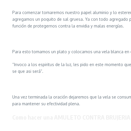
Para comenzar tomaremos nuestro papel aluminio y lo esteren
agregamos un poquito de sal gruesa. Ya con todo agregado p
función de protegernos contra la envidia y malas energías.
Para esto tomamos un plato y colocamos una vela blanca en 
“Invoco a los espiritus de la luz, les pido en este momento q
se que asi será”.
Una vez terminada la oración dejaremos que la vela se consu
para mantener su efectividad plena.
Como hacer una AMULETO CONTRA BRUJERIA s