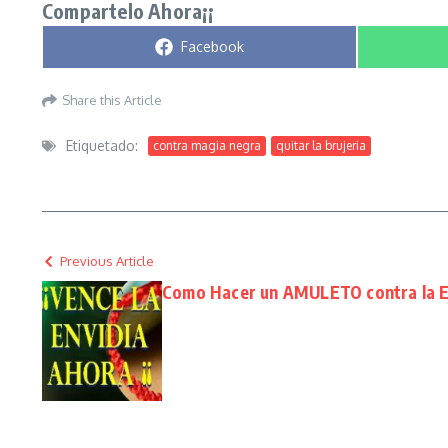
Compartelo Ahora¡¡
Compartir en
Facebook
Share this Article
Etiquetado:
contra magia negra
quitar la brujeria
Previous Article
Como Hacer un AMULETO contra la 