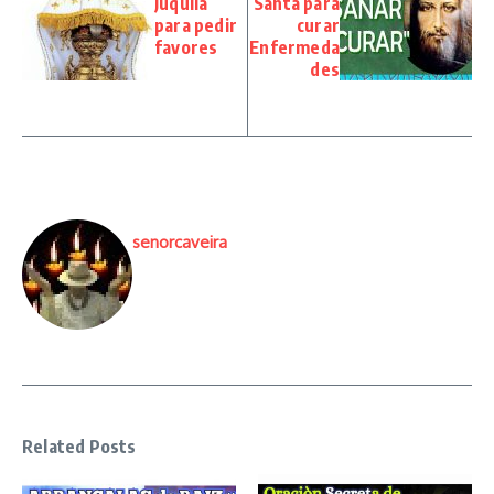
Juquila
Santa para
para pedir
curar
favores
Enfermeda
des
senorcaveira
Related Posts