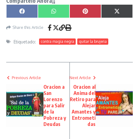
Compartelo Ahora¡¡
Compartir en
Compartir en
Compartir en
Compartir
Facebook
WhatsApp
Pinterest
X
(Twitter)
Share this Article
Etiquetado:
contra magia negra
quitar la brujeria
Previous Article
Next Article
Oracion a
Oracion al
San
Anima del
Lorenzo
Retiro para
para Salir
Alejar
de la
Amantes y
Pobreza y
Entrometi
Deudas
das