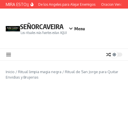
Saltar al contenido
MIRA ESTO¡¡
Oracion De los Angeles para Alejar Enemigos
Oracion Vence Obs
SEÑORCAVEIRA
Menu
Los rituales màs fuertes estan AQUI
Inicio
/
Ritual limpia magia negra
/
Ritual de San Jorge para Quitar
Envidias y Brujerias