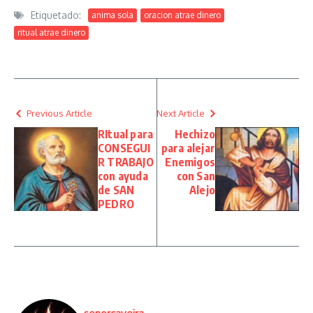
Etiquetado:
anima sola
oracion atrae dinero
ritual atrae dinero
Previous Article
Next Article
RItual para
Hechizo
CONSEGUI
para alejar
R TRABAJO
Enemigos
con ayuda
con San
de SAN
Alejo
PEDRO