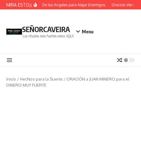
Saltar al contenido
MIRA ESTO¡¡
Oracion De los Angeles para Alejar Enemigos
Oracion Vence Ob
SEÑORCAVEIRA
Menu
Los rituales màs fuertes estan AQUI
Inicio
/
Hechizo para la Suerte
/
ORACIÓN a JUAN MINERO para el
DINERO MUY FUERTE