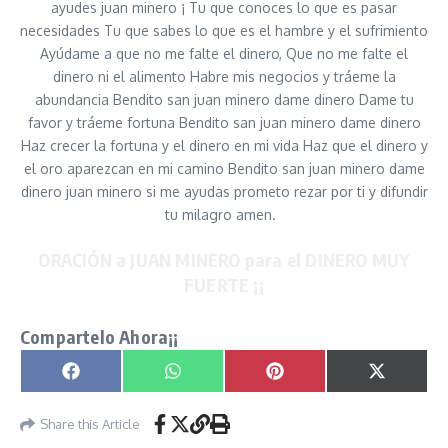
ayudes juan minero ¡ Tu que conoces lo que es pasar
necesidades Tu que sabes lo que es el hambre y el sufrimiento
Ayúdame a que no me falte el dinero, Que no me falte el
dinero ni el alimento Habre mis negocios y tráeme la
abundancia Bendito san juan minero dame dinero Dame tu
favor y tráeme fortuna Bendito san juan minero dame dinero
Haz crecer la fortuna y el dinero en mi vida Haz que el dinero y
el oro aparezcan en mi camino Bendito san juan minero dame
dinero juan minero si me ayudas prometo rezar por ti y difundir
tu milagro amen.
ORACIÓN a JUAN MINERO para el DINERO MUY
FUERTE ¡¡
Compartelo Ahora¡¡
Compartir en
Compartir en
Compartir en
Compartir
Facebook
WhatsApp
Pinterest
X
(Twitter)
Share this Article