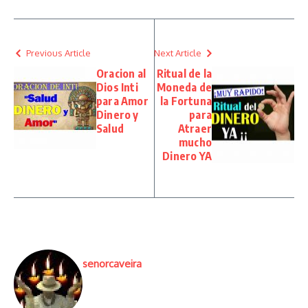
Previous Article
Next Article
Oracion al
Ritual de la
Dios Inti
Moneda de
para Amor
la Fortuna
Dinero y
para
Salud
Atraer
mucho
Dinero YA
senorcaveira