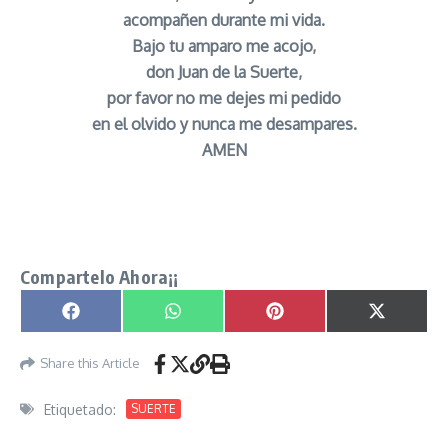
acompañen durante mi vida.
Bajo tu amparo me acojo,
don Juan de la Suerte,
por favor no me dejes mi pedido
en el olvido y nunca me desampares.
AMEN
Oracion a San Juan de la Suerte para Ganar
Loterias señor caveira
Compartelo Ahora¡¡
Compartir en
Compartir en
Compartir en
Compartir
Facebook
WhatsApp
Pinterest
X
(Twitter)
Share this Article
Etiquetado:
SUERTE