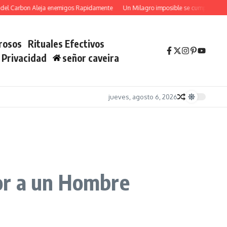
Carbon Aleja enemigos Rapidamente
Un Milagro imposible se cumplira YA con S
rosos
Rituales Efectivos
e Privacidad
señor caveira
jueves, agosto 6, 2026
or a un Hombre