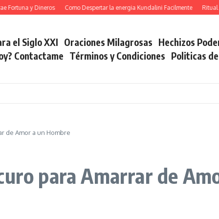
tuna y Dineros
Como Despertar la energia Kundalini Facilmente
Ritual del 
ra el Siglo XXI
Oraciones Milagrosas
Hechizos Pode
soy? Contactame
Términos y Condiciones
Politicas d
ar de Amor a un Hombre
scuro para Amarrar de Am