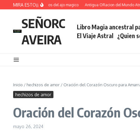
Saltar al contenido
MIRA ESTO¡¡
Ritual voltea hechizos del ajo magico
Antigua ORacion del Mundo Atrae For
SEÑORC
Libro Magia ancestral pa
AVEIRA
El Viaje Astral
¿Quien 
Inicio
/
hechizos de amor
/
Oración del Corazón Oscuro para Amarr
hechizos de amor
Oración del Corazón O
mayo 26, 2024