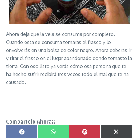
Ahora deja que la vela se consuma por completo.
Cuando esta se consuma tomaras el frasco y lo
envolverás en una bolsa de color negro. Ahora deberás ir
y tirar el frasco en el lugar abandonado donde tomaste la
tierra. Con eso listo ya verás cómo esa persona que te
ha hecho sufrir recibirá tres veces todo el mal que te ha
causado.
Hechizo para Vengarte de tus enemigos señor
caveira
Compartelo Ahora¡¡
Compartir en
Compartir en
Compartir en
Compartir
Facebook
WhatsApp
Pinterest
X