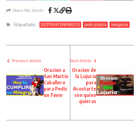
(Twitter)
Share this Article
Etiquetado:
DESTRUIR ENEMIGOS
pedir justicia
Venganza
Previous Article
Next Article
Oracion a
Oracion de
San Martin
la Lujuria
Caballero
para
para Pedir
Acostarte
un Favor
con quien
quieras