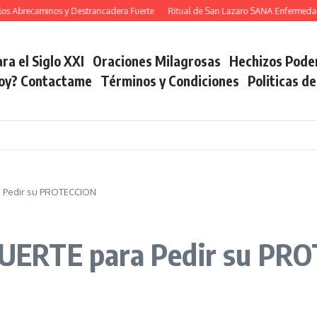
 Abrecaminos y Destrancadera Fuerte
Ritual de San Lazaro SANA Enfermedade
ra el Siglo XXI
Oraciones Milagrosas
Hechizos Pode
soy? Contactame
Términos y Condiciones
Politicas d
 Pedir su PROTECCION
UERTE para Pedir su PR