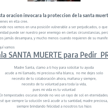
sta oracion invocara la proteccion de la santa muert
enes en ella cree.
de nos vemos en una posición vulnerable a ser perjudicados, o que 
ridad puede ser nuestro peor enemigo en ciertas circunstancias, pero
ijos jamás desampara, y mucho menos cuando requieren de su manifes
aquí vamos
la SANTA MUERTE para Pedir P
Madre Santa, clamo a ti hoy para solicitar tu ayuda
acude a mi llamado, mi preciosa niña blanca,
no me dejes solo
necesito de tu colaboración ahora, mañana y siempre,
necesito de tu voluntad para toda la vida,
pues mi vida es tu voluntad
En tempestades oscuras donde no veo un rayo de sol en eternidades
sé que siempre la solución será acudir a tu santidad, madre preciosa,
siempre brindando felicidad a nosotros tus hijos