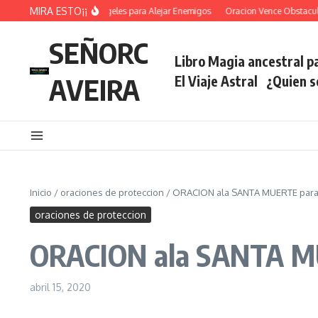
Saltar al contenido
MIRA ESTO¡¡
Oracion De los Angeles para Alejar Enemigos
Oracion Vence Obstaculos
SEÑORC
Libro Magia ancestral pa
AVEIRA
El Viaje Astral
¿Quien 
Inicio
/
oraciones de proteccion
/
ORACION ala SANTA MUERTE para
oraciones de proteccion
ORACION ala SANTA M
abril 15, 2020