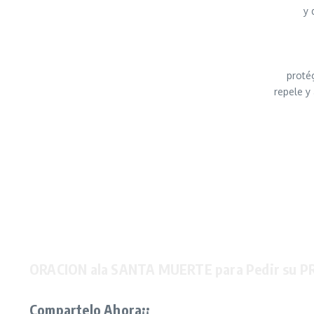
y 
proté
repele y
ORACION ala SANTA MUERTE para Pedir su P
Compartelo Ahora¡¡