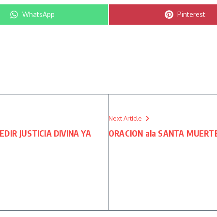
Compartir en
Compartir e
WhatsApp
Pinterest
Next Article
DIR JUSTICIA DIVINA YA
ORACION ala SANTA MUERTE 