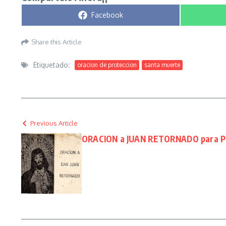
Compartir en
Facebook
Share this Article
Etiquetado:
oracion de proteccion
santa muerte
Previous Article
ORACION a JUAN RETORNADO para PE