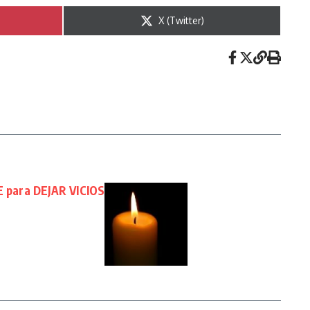
n
Compartir en
X (Twitter)
para DEJAR VICIOS