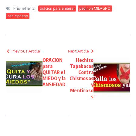
Etiquetado:
oracion para amarrar
pedir un MILAGRO
san cipriano
Previous Article
Next Article
ORACION
Hechizo
para
Tapabocas
QUITAR el
Contra
MIEDO y la
Chismosos
ANSIEDAD
y
Mentiroso
s