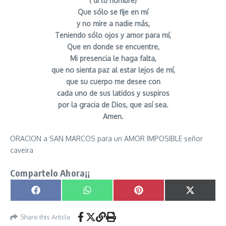
( di tu nombre)
Que sólo se fije en mí
y no mire a nadie más,
Teniendo sólo ojos y amor para mí,
Que en donde se encuentre,
Mi presencia le haga falta,
que no sienta paz al estar lejos de mí,
que su cuerpo me desee con
cada uno de sus latidos y suspiros
por la gracia de Dios, que así sea.
Amen.
ORACION a SAN MARCOS para un AMOR IMPOSIBLE señor
caveira
Compartelo Ahora¡¡
Compartir en
Compartir en
Compartir en
Compartir
Facebook
WhatsApp
Pinterest
X
(Twitter)
Share this Article