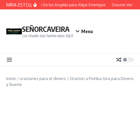
Saltar al contenido
MIRA ESTO¡¡
Oracion De los Angeles para Alejar Enemigos
Oracion Vence O
SEÑORCAVEIRA
Menu
Los rituales màs fuertes estan AQUI
Inicio
/
oraciones para el dinero
/
Oracion a Pomba Gira para Dinero
y Suerte