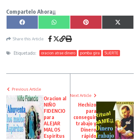
Compartelo Ahora¡¡
Compartir en
Compartir en
Compartir en
Compartir
Facebook
WhatsApp
Pinterest
X
(Twitter)
Share this Article
Etiquetado:
oracion atrae dinero
pomba gira
SUERTE
Previous Article
Next Article
Oracion al
NIÑO
Hechizo
FIDENCIO
para
para
conseguir
ALEJAR
trabajo y
MALOS
Dinero
Espiritus
rápido