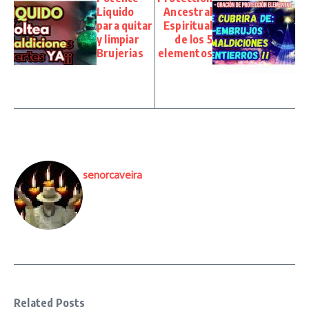
Liquido
Ancestral
para quitar
Espiritual
y limpiar
de los 5
Brujerias
elementos
senorcaveira
Related Posts