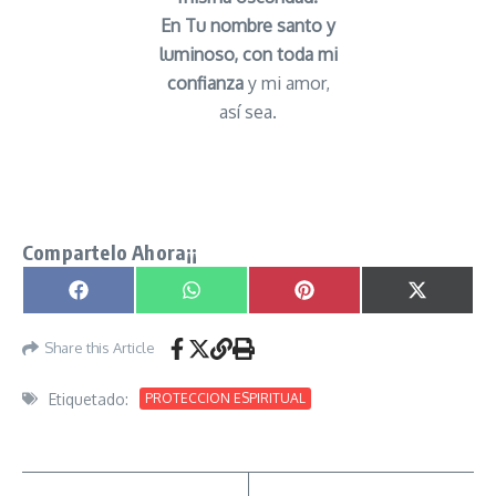
En Tu nombre santo y
luminoso, con toda mi
confianza
y mi amor,
así sea.
oracion santa para Sanar la depresion y la
tristeza en forma efectiva senor caveira
Compartelo Ahora¡¡
Compartir en
Compartir en
Compartir en
Compartir
Facebook
WhatsApp
Pinterest
X
(Twitter)
Share this Article
Etiquetado:
PROTECCION ESPIRITUAL