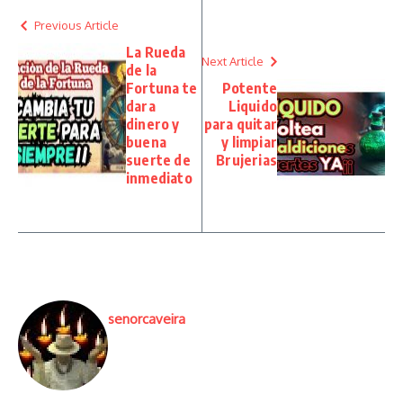
Previous Article
La Rueda
Next Article
de la
Fortuna te
Potente
dara
Liquido
dinero y
para quitar
buena
y limpiar
suerte de
Brujerias
inmediato
senorcaveira