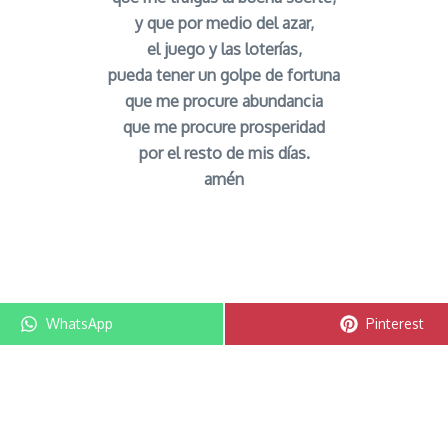
y que por medio del azar,
el juego y las loterías,
pueda tener un golpe de fortuna
que me procure abundancia
que me procure prosperidad
por el resto de mis días.
amén
ias y juegos de Azares señor caveira
Compartir en
Compartir e
WhatsApp
Pinterest