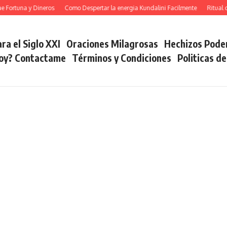
una y Dineros
Como Despertar la energia Kundalini Facilmente
Ritual del C
ra el Siglo XXI
Oraciones Milagrosas
Hechizos Pode
soy? Contactame
Términos y Condiciones
Politicas d