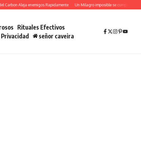
arbon Aleja enemigos Rapidamente
Un Milagro imposible se cumplira YA con Sa
rosos
Rituales Efectivos
e Privacidad
señor caveira