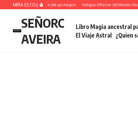
Saltar al contenido
MIRA ESTO¡¡
Ritual voltea hechizos del ajo magico
Antigua ORacion del Mundo Atrae Fort
SEÑORC
Libro Magia ancestral pa
AVEIRA
El Viaje Astral
¿Quien 