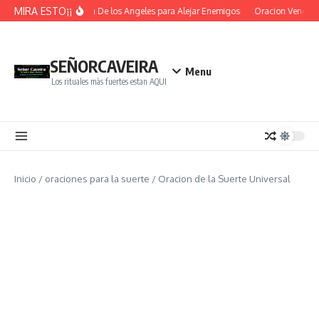
Saltar al contenido
MIRA ESTO¡¡
Oracion De los Angeles para Alejar Enemigos
Oracion Vence O
SEÑORCAVEIRA
Menu
Los rituales màs fuertes estan AQUI
Inicio
/
oraciones para la suerte
/
Oracion de la Suerte Universal