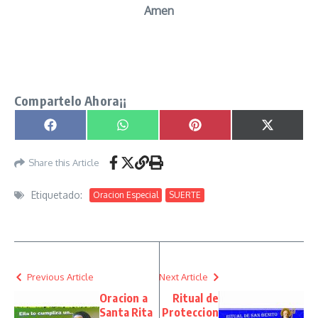
Amen
Oracion Efectiva de la Suerte Universal señor
caveira
Compartelo Ahora¡¡
Compartir en
Compartir en
Compartir en
Compartir
Facebook
WhatsApp
Pinterest
X
(Twitter)
Share this Article
Etiquetado:
Oracion Especial
SUERTE
Previous Article
Next Article
Oracion a
Ritual de
Santa Rita
Proteccion