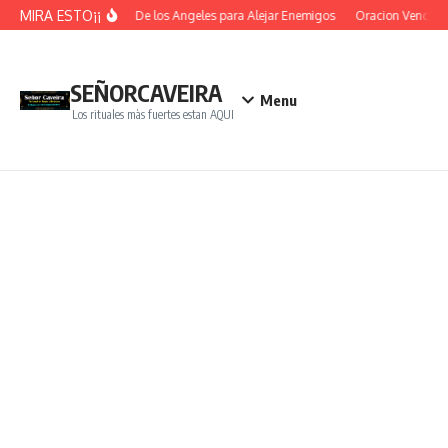
Saltar al contenido
MIRA ESTO¡¡
Oracion De los Angeles para Alejar Enemigos
Oracion Vence Ob
SEÑORCAVEIRA
Menu
Los rituales màs fuertes estan AQUI