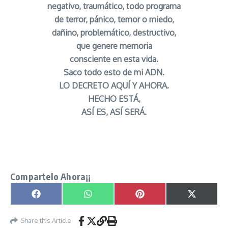
negativo, traumático, todo programa
de terror, pánico, temor o miedo,
dañino, problemático, destructivo,
que genere memoria
consciente en esta vida.
Saco todo esto de mi ADN.
LO DECRETO AQUÍ Y AHORA.
HECHO ESTÁ,
ASÍ ES, ASÍ SERÁ.
Oración Generacional para Curar el ADN y linajes
antiguos señor caveira
Compartelo Ahora¡¡
Compartir en
Compartir en
Compartir en
Compartir
Facebook
WhatsApp
Pinterest
X
(Twitter)
Share this Article