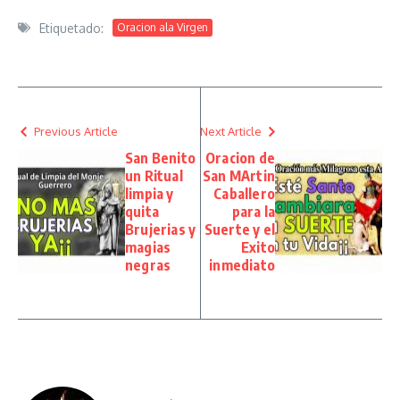
Etiquetado:
Oracion ala Virgen
Previous Article
Next Article
San Benito
Oracion de
un Ritual
San MArtin
limpia y
Caballero
quita
para la
Brujerias y
Suerte y el
magias
Exito
negras
inmediato