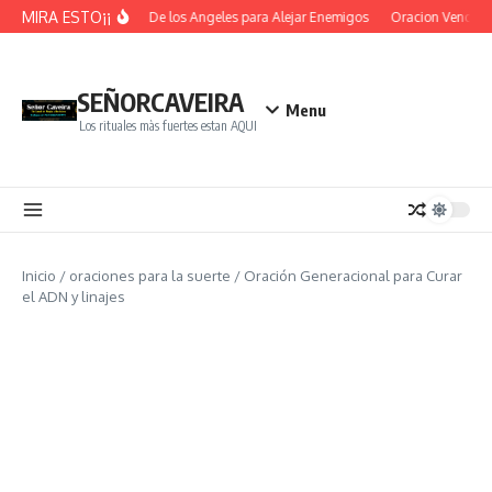
Saltar al contenido
MIRA ESTO¡¡
Oracion De los Angeles para Alejar Enemigos
Oracion Vence Ob
SEÑORCAVEIRA
Menu
Los rituales màs fuertes estan AQUI
Inicio
/
oraciones para la suerte
/
Oración Generacional para Curar
el ADN y linajes