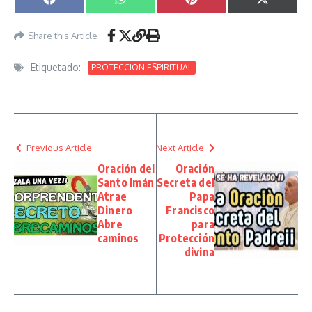
Compartir en
Compartir en
Compartir en
Compartir
Facebook
WhatsApp
Pinterest
X
(Twitter)
Share this Article
Etiquetado:
PROTECCION ESPIRITUAL
Previous Article
Next Article
Oración del
Oración
Santo Imán
Secreta del
Atrae
Papa
Dinero
Francisco
Abre
para
caminos
Protección
divina