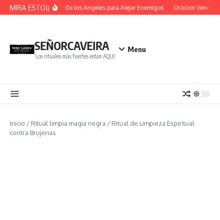
Saltar al contenido
MIRA ESTO¡¡
Oracion De los Angeles para Alejar Enemigos
Oracion Vence Obs
SEÑORCAVEIRA
Menu
Los rituales màs fuertes estan AQUI
Inicio
/
Ritual limpia magia negra
/
Ritual de Limpieza Espiritual
contra Brujerias