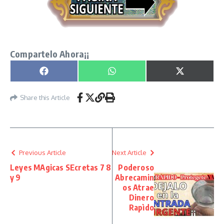
Compartelo Ahora¡¡
Compartir en
Compartir en
Compartir e
Facebook
WhatsApp
X
(Twitter)
Share this Article
Previous Article
Next Article
Leyes MAgicas SEcretas 7 8
Poderoso
y 9
Abrecamin
os Atrae
Dinero
Rapìdo