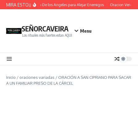
Saltar al contenido
MIRA ESTO¡¡
Oracion De los Angeles para Alejar Enemigos
Oracion Vence O
SEÑORCAVEIRA
Menu
Los rituales màs fuertes estan AQUI
Inicio
/
oraciones variadas
/
ORACIÓN A SAN CIPRIANO PARA SACAR
A UN FAMILIAR PRESO DE LA CÁRCEL