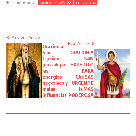
Etiquetado:
pedir un MILAGRO
san cipriano
Previous Article
Next Article
Oración a
San
ORACIÓN A
Cipriano
SAN
para alejar
EXPEDITO
las
PARA
energías
CAUSAS
negativas y
URGENTE
malas
la MAS
influencias
PODEROSA