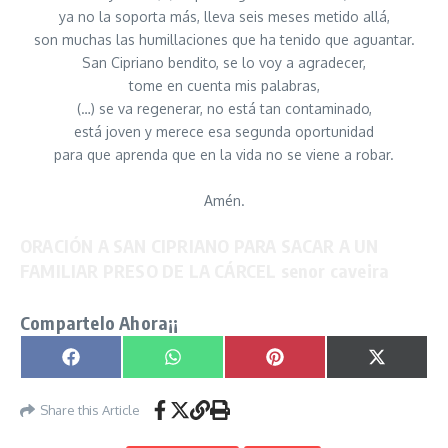
ya no la soporta más, lleva seis meses metido allá,
son muchas las humillaciones que ha tenido que aguantar.
San Cipriano bendito, se lo voy a agradecer,
tome en cuenta mis palabras,
(…) se va regenerar, no está tan contaminado,
está joven y merece esa segunda oportunidad
para que aprenda que en la vida no se viene a robar.
Amén.
ORACIÓN A SAN CIPRIANO PARA SACAR A UN
FAMILIAR PRESO DE LA CÁRCEL senor caveira
Compartelo Ahora¡¡
Compartir en
Compartir en
Compartir en
Compartir
Facebook
WhatsApp
Pinterest
X
(Twitter)
Share this Article