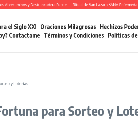
brecaminos y Destrancadera Fuerte
Ritual de San Lazaro SANA Enfermedades
ra el Siglo XXI
Oraciones Milagrosas
Hechizos Pode
soy? Contactame
Términos y Condiciones
Politicas d
orteo y Loterías
Fortuna para Sorteo y Lot