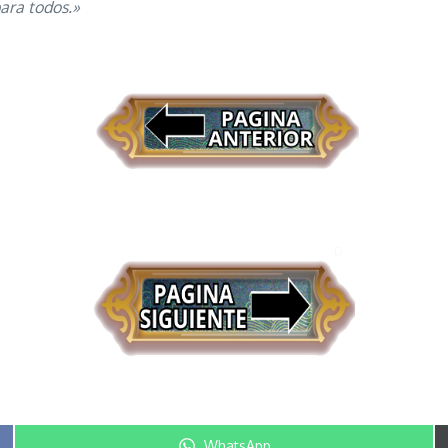
ara todos.»
Compartir en
WhatsApp