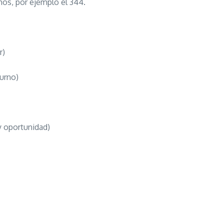
os, por ejemplo el 344.
r)
turno)
y oportunidad)