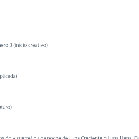
ero 3 (inicio creativo)
plicada)
uturo)
nsión y suerte) o una noche de Luna Creciente o Luna Llena. Du