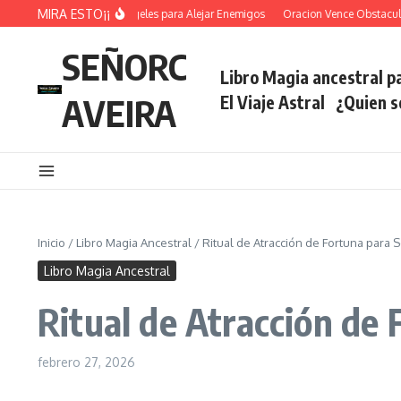
Saltar al contenido
MIRA ESTO¡¡
Oracion De los Angeles para Alejar Enemigos
Oracion Vence Obstaculos A
SEÑORC
Libro Magia ancestral pa
AVEIRA
El Viaje Astral
¿Quien 
Inicio
/
Libro Magia Ancestral
/
Ritual de Atracción de Fortuna para S
Libro Magia Ancestral
Ritual de Atracción de 
febrero 27, 2026