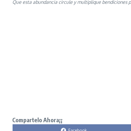
Que esta abundancia circule y multiplique bendiciones p
Compartelo Ahora¡¡
Compartir en
Facebook