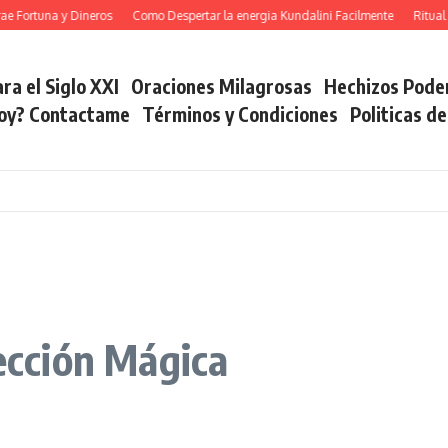
rtuna y Dineros
Como Despertar la energia Kundalini Facilmente
Ritual del
ra el Siglo XXI
Oraciones Milagrosas
Hechizos Pode
soy? Contactame
Términos y Condiciones
Politicas d
tección Mágica