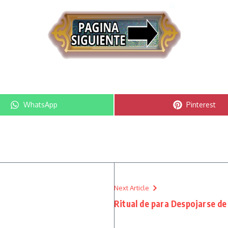
Compartir en
Compartir e
WhatsApp
Pinterest
Next Article
Ritual de para Despojarse de 