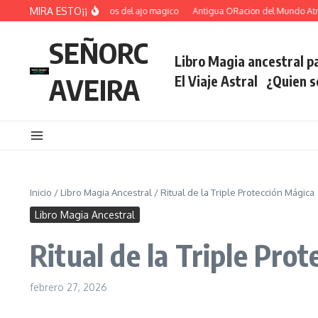
Saltar al contenido
MIRA ESTO¡¡
Ritual voltea hechizos del ajo magico
Antigua ORacion del Mundo Atrae Fo
SEÑORC
Libro Magia ancestral pa
AVEIRA
El Viaje Astral
¿Quien 
Inicio
/
Libro Magia Ancestral
/
Ritual de la Triple Protección Mágica
Libro Magia Ancestral
Ritual de la Triple Pro
febrero 27, 2026