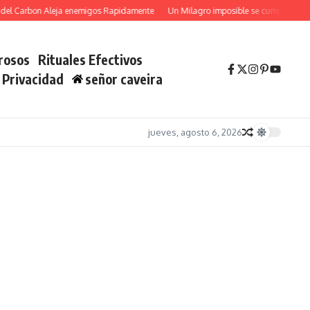
 Carbon Aleja enemigos Rapidamente
Un Milagro imposible se cumplira YA con 
rosos
Rituales Efectivos
e Privacidad
señor caveira
jueves, agosto 6, 2026