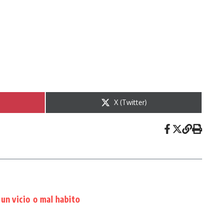
n
Compartir en
X (Twitter)
un vicio o mal habito